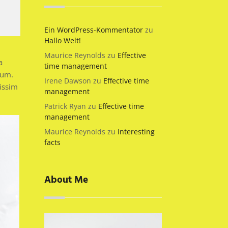
Ein WordPress-Kommentator
zu
Hallo Welt!
s
Maurice Reynolds
zu
Effective
a
time management
ium.
Irene Dawson
zu
Effective time
issim
management
Patrick Ryan
zu
Effective time
management
Maurice Reynolds
zu
Interesting
facts
About Me