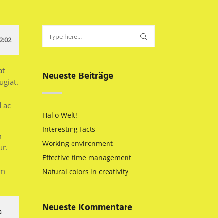
2:02
at
Neueste Beiträge
ugiat.
d ac
Hallo Welt!
Interesting facts
m
Working environment
ur.
Effective time management
um
Natural colors in creativity
Neueste Kommentare
a