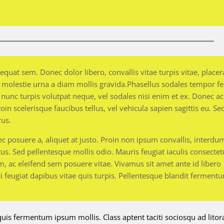
uat sem. Donec dolor libero, convallis vitae turpis vitae, placer
e molestie urna a diam mollis gravida.Phasellus sodales tempor fe
nunc turpis volutpat neque, vel sodales nisi enim et ex. Donec ac
n scelerisque faucibus tellus, vel vehicula sapien sagittis eu. Se
us.
ec posuere a, aliquet at justo. Proin non ipsum convallis, interdu
etus. Sed pellentesque mollis odio. Mauris feugiat iaculis consectet
m, ac eleifend sem posuere vitae. Vivamus sit amet ante id libero
si feugiat dapibus vitae quis turpis. Pellentesque blandit ferment
uis fermentum ipsum mollis. Class aptent taciti sociosqu ad litor