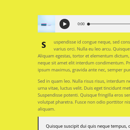
0:00
S
uspendisse id congue neque, sed conseq
varius orci. Nulla eu leo arcu. Quisqu
Aliquam egestas, tortor et elementum dictum, 
neque sit amet elit interdum condimentum. Proi
ipsum maximus, gravida ante nec, semper pur
Sed in quam leo. Nulla risus risus, interdum n
urna vitae, luctus velit. Duis eget tincidunt m
Suspendisse potenti. Quisque fringilla eros se
volutpat pharetra. Fusce non odio porttitor ni
aliquam.
Quisque suscipit dui quis neque tempus, q